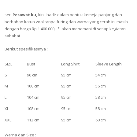
seri
P
esawat ku,
kini hadir dalam bentuk kemeja panjang dan
berbahan katun voal tanpa furing dan warna yang cerah ini masih
dengan harga Rp 1.400.000,- * akan menemani di setiap kegiatan
sahabat.
Berikut spesifikasinya :
SIZE
Bust
Long Shirt
Sleeve Length
S
96 cm
95 cm
54 cm
M
100 cm
95 cm
56 cm
L
104 cm
95 cm
58 cm
XL
108 cm
95 cm
58 cm
XXL
112 cm
95 cm
60 cm
Warna dan Size :