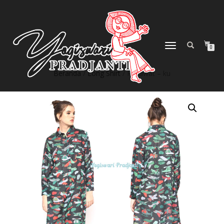
NAVIGASI
0
ALIHAN
Beranda
/
Long Shirt
/ Pesawat – ku