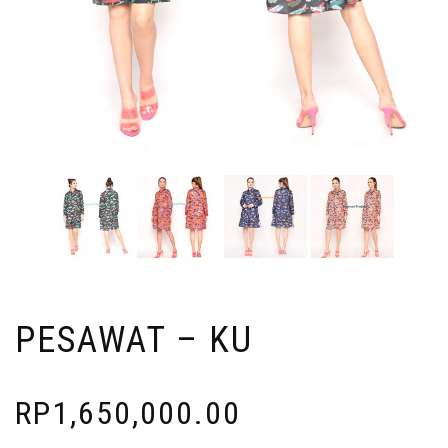
PESAWAT – KU
RP
1,650,000.00