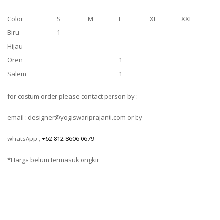
Color
S
M
L
XL
XXL
Biru
1
Hijau
Oren
1
Salem
1
for costum order please contact person by :
email : designer@yogiswariprajanti.com or by
whatsApp ;
+62 812 8606 0679
*Harga belum termasuk ongkir